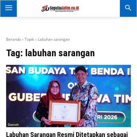
SEPUTAR JATIM
Portal Informasi Dan
Berita Jawa Timur
Beranda
Topik
Labuhan sarangan
Tag:
labuhan sarangan
Daerah
Labuhan Sarangan Resmi Ditetapkan sebagai