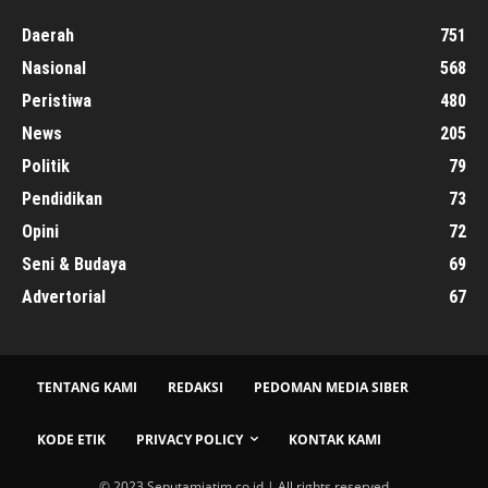
Daerah
751
Nasional
568
Peristiwa
480
News
205
Politik
79
Pendidikan
73
Opini
72
Seni & Budaya
69
Advertorial
67
TENTANG KAMI
REDAKSI
PEDOMAN MEDIA SIBER
KODE ETIK
PRIVACY POLICY
KONTAK KAMI
© 2023 Seputamjatim.co.id | All rights reserved