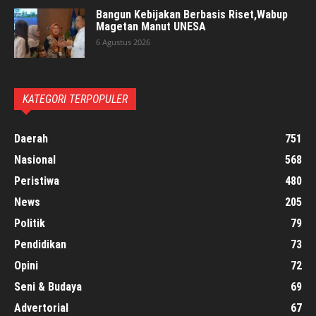
Bangun Kebijakan Berbasis Riset,Wabup
Magetan Manut UNESA
6 Agustus 2026
KATEGORI TERPOPULER
Daerah
751
Nasional
568
Peristiwa
480
News
205
Politik
79
Pendidikan
73
Opini
72
Seni & Budaya
69
Advertorial
67