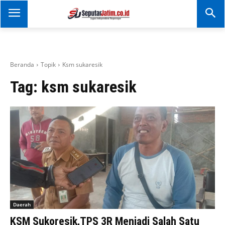
SEPUTAR JATIM
Portal Informasi Dan
Berita Jawa Timur
Beranda
Topik
Ksm sukaresik
Tag:
ksm sukaresik
Daerah
KSM Sukoresik,TPS 3R Menjadi Salah Satu