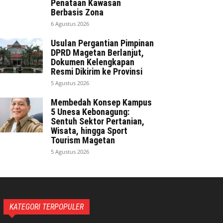
Penataan Kawasan
Berbasis Zona
6 Agustus 2026
Usulan Pergantian Pimpinan
DPRD Magetan Berlanjut,
Dokumen Kelengkapan
Resmi Dikirim ke Provinsi
5 Agustus 2026
Membedah Konsep Kampus
5 Unesa Kebonagung:
Sentuh Sektor Pertanian,
Wisata, hingga Sport
Tourism Magetan
5 Agustus 2026
KATEGORI TERPOPULER