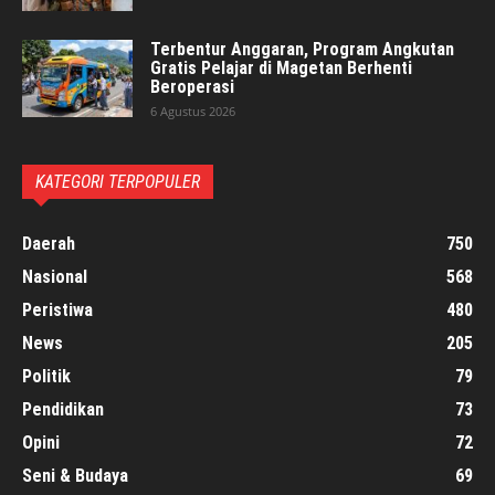
Terbentur Anggaran, Program Angkutan
Gratis Pelajar di Magetan Berhenti
Beroperasi
6 Agustus 2026
KATEGORI TERPOPULER
Daerah
750
Nasional
568
Peristiwa
480
News
205
Politik
79
Pendidikan
73
Opini
72
Seni & Budaya
69