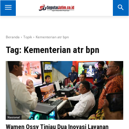
SEPUTAR JATIM
Portal Informasi Dan
Berita Jawa Timur
Beranda
Topik
Kementerian atr bpn
Tag:
Kementerian atr bpn
Nasional
Wamen Ossy Tinjau Dua Inovasi Layanan