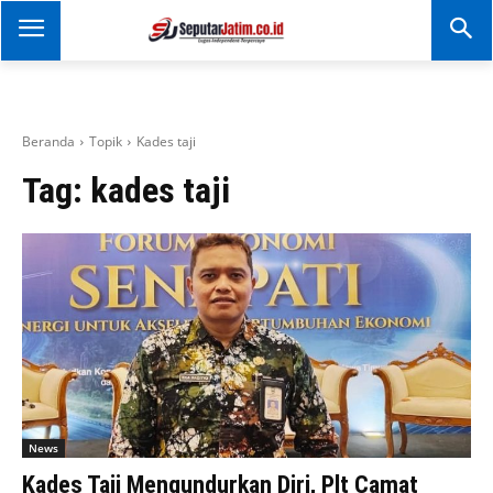
SEPUTAR JATIM
Portal Informasi Dan
Berita Jawa Timur
Beranda
Topik
Kades taji
Tag:
kades taji
News
Kades Taji Mengundurkan Diri, Plt Camat