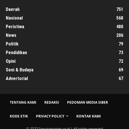
Daerah
751
Nasional
568
Peristiwa
480
News
206
Politik
79
Pendidikan
73
Opini
72
Seni & Budaya
69
Advertorial
67
TENTANG KAMI
REDAKSI
PEDOMAN MEDIA SIBER
KODE ETIK
PRIVACY POLICY
KONTAK KAMI
© 2023 Seputamjatim.co.id | All rights reserved