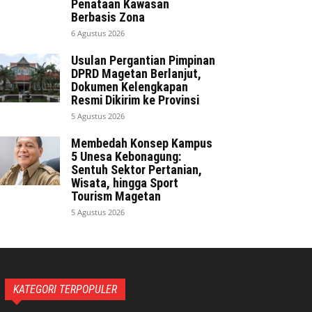
Penataan Kawasan
Berbasis Zona
6 Agustus 2026
Usulan Pergantian Pimpinan
DPRD Magetan Berlanjut,
Dokumen Kelengkapan
Resmi Dikirim ke Provinsi
5 Agustus 2026
Membedah Konsep Kampus
5 Unesa Kebonagung:
Sentuh Sektor Pertanian,
Wisata, hingga Sport
Tourism Magetan
5 Agustus 2026
KATEGORI TERPOPULER