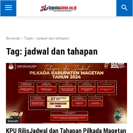
SEPUTAR JATIM
Portal Informasi Dan
Berita Jawa Timur
Beranda
Topik
Jadwal dan tahapan
Tag:
jadwal dan tahapan
Daerah
KPU RilisJadwal dan Tahapan Pilkada Magetan