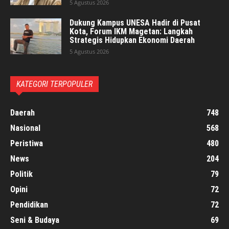
5 Agustus 2026
Dukung Kampus UNESA Hadir di Pusat
Kota, Forum IKM Magetan: Langkah
Strategis Hidupkan Ekonomi Daerah
5 Agustus 2026
KATEGORI TERPOPULER
Daerah
748
Nasional
568
Peristiwa
480
News
204
Politik
79
Opini
72
Pendidikan
72
Seni & Budaya
69