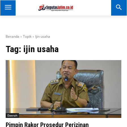
SEPUTAR JATIM
Portal Informasi Dan
Berita Jawa Timur
Beranda
Topik
Ijin usaha
Tag:
ijin usaha
Daerah
Pimpin Rakor Prosedur Perizinan