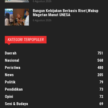
6 Agustus 2026
Bangun Kebijakan Berbasis Riset,Wabup
Magetan Manut UNESA
6 Agustus 2026
KATEGORI TERPOPULER
Daerah
751
Nasional
568
Peristiwa
480
News
205
Politik
79
Pendidikan
73
Opini
72
Seni & Budaya
69