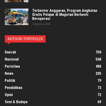
Terbentur Anggaran, Program Angkutan
Gratis Pelajar di Magetan Berhenti
Beroperasi
6 Agustus 2026
KATEGORI TERPOPULER
Daerah
750
Nasional
568
Peristiwa
480
News
205
Politik
79
Pendidikan
73
Opini
72
Seni & Budaya
69