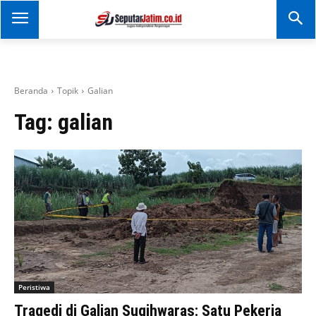
SEPUTAR JATIM
Portal Informasi Dan
Berita Jawa Timur
Beranda
Topik
Galian
Tag:
galian
Peristiwa
Tragedi di Galian Sugihwaras: Satu Pekerja