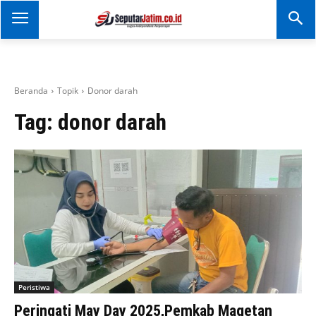
SEPUTAR JATIM
Portal Informasi Dan
Berita Jawa Timur
Beranda
Topik
Donor darah
Tag:
donor darah
Peristiwa
Peringati May Day 2025,Pemkab Magetan