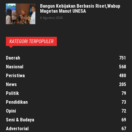
Bangun Kebijakan Berbasis Riset,Wabup
Magetan Manut UNESA
6 Agustus 2026
KATEGORI TERPOPULER
Daerah
751
Nasional
568
Peristiwa
480
News
205
Politik
79
Pendidikan
73
Opini
72
Seni & Budaya
69
Advertorial
67