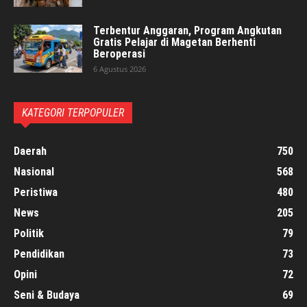
Terbentur Anggaran, Program Angkutan
Gratis Pelajar di Magetan Berhenti
Beroperasi
6 Agustus 2026
KATEGORI TERPOPULER
Daerah
750
Nasional
568
Peristiwa
480
News
205
Politik
79
Pendidikan
73
Opini
72
Seni & Budaya
69