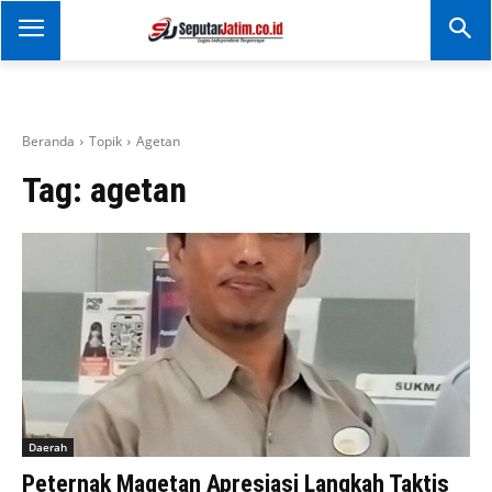
SEPUTAR JATIM
Portal Informasi Dan
Berita Jawa Timur
Beranda
Topik
Agetan
Tag:
agetan
Daerah
Peternak Magetan Apresiasi Langkah Taktis