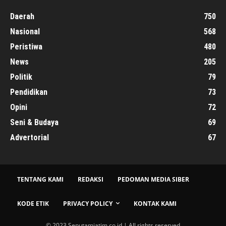
Daerah
750
Nasional
568
Peristiwa
480
News
205
Politik
79
Pendidikan
73
Opini
72
Seni & Budaya
69
Advertorial
67
TENTANG KAMI
REDAKSI
PEDOMAN MEDIA SIBER
KODE ETIK
PRIVACY POLICY
KONTAK KAMI
© 2023 Seputamjatim.co.id | All rights reserved